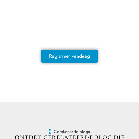
NOG GEEN LID?
Sluit je vandaag nog aan en ontdek
exclusieve voordelen!
Registreer vandaag
Gerelateerde blogs
ONTDEK GERELATEERDE BLOG DIE