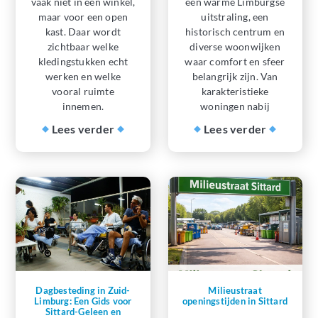
vaak niet in een winkel,
een warme Limburgse
maar voor een open
uitstraling, een
kast. Daar wordt
historisch centrum en
zichtbaar welke
diverse woonwijken
kledingstukken echt
waar comfort en sfeer
werken en welke
belangrijk zijn. Van
vooral ruimte
karakteristieke
innemen.
woningen nabij
Lees verder
Lees verder
Dagbesteding in Zuid-
Milieustraat
Limburg: Een Gids voor
openingstijden in Sittard
Sittard-Geleen en