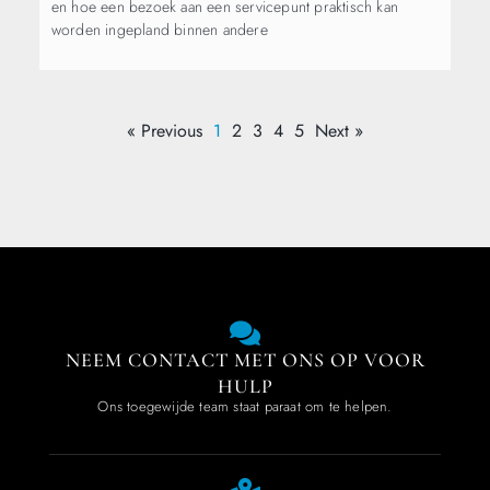
en hoe een bezoek aan een servicepunt praktisch kan
worden ingepland binnen andere
« Previous
1
2
3
4
5
Next »
NEEM CONTACT MET ONS OP VOOR
HULP
Ons toegewijde team staat paraat om te helpen.