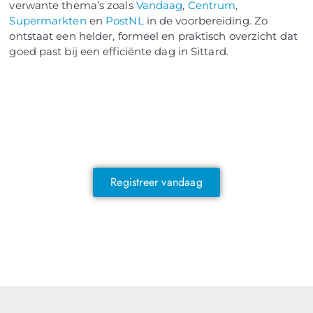
verwante thema’s zoals
Vandaag
,
Centrum
,
Supermarkten
en
PostNL
in de voorbereiding. Zo
ontstaat een helder, formeel en praktisch overzicht dat
goed past bij een efficiënte dag in Sittard.
NOG GEEN LID?
Sluit je vandaag nog aan en ontdek
exclusieve voordelen!
Registreer vandaag