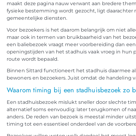
maakt deze pagina nauw verwant aan bredere thema
fysieke bestemming wordt gezocht, ligt daarachter 
gemeentelijke diensten.
Voor bezoekers is het daarom belangrijk om niet all
maar ook in termen van bruikbaarheid van het bez
een baliebezoek vraagt meer voorbereiding dan een
openingstijden van het stadhuis vaak vroeg in hun
route wordt bepaald.
Binnen Sittard functioneert het stadhuis daarmee al
bewoners en bezoekers. Juist omdat de handeling vaa
Waarom timing bij een stadhuisbezoek zo be
Een stadhuisbezoek mislukt sneller door slechte tim
alternatief soms eenvoudig: later terugkomen of naar
anders. De reden van bezoek is meestal minder uits
timing tot een essentieel onderdeel van de voorbere
Bezoekers willen weten welk dagdeel het meest logi