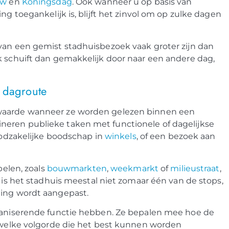
uw
en
Koningsdag
. Ook wanneer u op basis van
ng toegankelijk is, blijft het zinvol om op zulke dagen
 van een gemist stadhuisbezoek vaak groter zijn dan
k schuift dan gemakkelijk door naar een andere dag,
 dagroute
 waarde wanneer ze worden gelezen binnen een
neren publieke taken met functionele of dagelijkse
oodzakelijke boodschap in
winkels
, of een bezoek aan
len, zoals
bouwmarkten
,
weekmarkt
of
milieustraat
,
n is het stadhuis meestal niet zomaar één van de stops,
ning wordt aangepast.
rganiserende functie hebben. Ze bepalen mee hoe de
n welke volgorde die het best kunnen worden