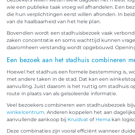
wie een publieke taak vroeg wil afhandelen. Een be
die hun verplichtingen eerst willen afronden. In be
van de haalbaarheid van het hele plan.
Bovendien wordt een stadhuisbezoek vaak verbond
zaken concentratie en soms wachttijd kunnen vragen,
daaromheen verstandig wordt opgebouwd. Openingst
Een bezoek aan het stadhuis combineren met
Hoewel het stadhuis een formele bestemming is, wo
met andere taken in de stad. Dat kan een winkelstop
aanvulling. Juist daarom is het nuttig om stadhuis 
route in plaats van als geïsoleerde informatie.
Veel bezoekers combineren een stadhuisbezoek bijv
winkelcentrum
. Anderen koppelen het aan dagelij
aanvullende aankoop bij
Kruidvat
of
Hema
kan logisc
Deze combinaties zijn vooral efficiënt wanneer duideli