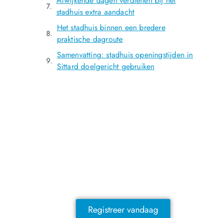
Afwijkende dagen verdienen bij het
stadhuis extra aandacht
Het stadhuis binnen een bredere
praktische dagroute
Samenvatting: stadhuis openingstijden in
Sittard doelgericht gebruiken
NOG GEEN LID?
Sluit je vandaag nog aan en ontdek
exclusieve voordelen!
Registreer vandaag