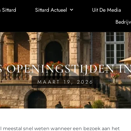
 Sittard
Sittard Actueel
Uit De Media
Bedrijv
 OPENINGSTIJDEN I
MAART 19, 2026
 wil meestal snel weten wanneer een bezoek aan het