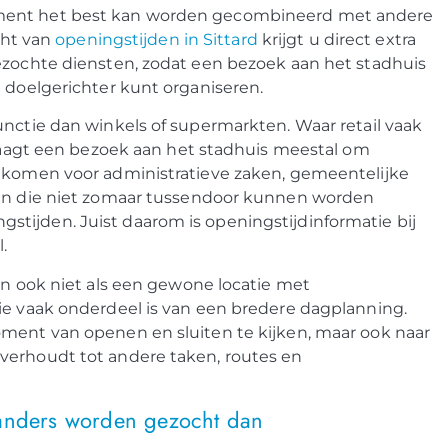
oment het best kan worden gecombineerd met andere
cht van
openingstijden in Sittard
krijgt u direct extra
gezochte diensten, zodat een bezoek aan het stadhuis
d doelgerichter kunt organiseren.
unctie dan winkels of supermarkten. Waar retail vaak
 vraagt een bezoek aan het stadhuis meestal om
n komen voor administratieve zaken, gemeentelijke
gen die niet zomaar tussendoor kunnen worden
tijden. Juist daarom is openingstijdinformatie bij
.
an ook niet als een gewone locatie met
ie vaak onderdeel is van een bredere dagplanning.
oment van openen en sluiten te kijken, maar ook naar
verhoudt tot andere taken, routes en
 anders worden gezocht dan