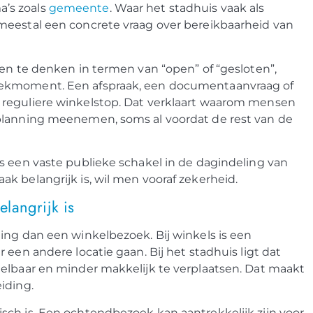
’s zoals
gemeente
. Waar het stadhuis vaak als
meestal een concrete vraag over bereikbaarheid van
een te denken in termen van “open” of “gesloten”,
oekmoment. Een afspraak, een documentaanvraag of
 reguliere winkelstop. Dat verklaart waarom mensen
 planning meenemen, soms al voordat de rest van de
s een vaste publieke schakel in de dagindeling van
k belangrijk is, wil men vooraf zekerheid.
langrijk is
ing dan een winkelbezoek. Bij winkels is een
 een andere locatie gaan. Bij het stadhuis ligt dat
telbaar en minder makkelijk te verplaatsen. Dat maakt
iding.
sch is. Een ochtendbezoek kan aantrekkelijk zijn voor