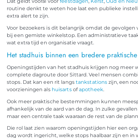
Dat geldt vooral voor
feestdagen
,
Kerst
,
Oud en Nie
routine denkt te weten hoe laat een publieke instelli
extra alert te zijn.
Voor bezoekers is dit belangrijk omdat de gevolgen
bij een gemiste winkelstop. Een administratieve taa
wat extra tijd en organisatie vraagt.
Het stadhuis binnen een bredere praktische
Openingstijden van het stadhuis krijgen nog meer
complete dagroute door Sittard. Veel mensen combi
stops. Dat kan een rit langs
tankstations
zijn, een n
voorzieningen als
huisarts
of
apotheek
.
Ook meer praktische bestemmingen kunnen meespe
afhankelijk van de aard van de dag. In zulke gevalle
maar een centrale taak waaraan de rest van de plan
Die rol laat zien waarom openingstijden hier een o
dag wordt ingericht, welke stops haalbaar zijn en i