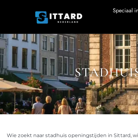
Speciaal in
STADHUIS
Wie zoekt naar stadhuis openingstijden in Sittard,