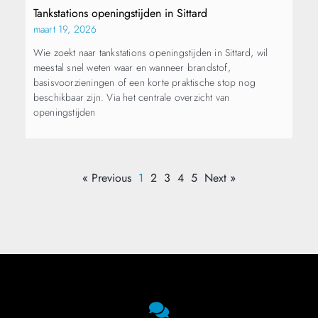
Tankstations openingstijden in Sittard
maart 19, 2026
Wie zoekt naar tankstations openingstijden in Sittard, wil
meestal snel weten waar en wanneer brandstof,
basisvoorzieningen of een korte praktische stop nog
beschikbaar zijn. Via het centrale overzicht van
openingstijden
« Previous
1
2
3
4
5
Next »