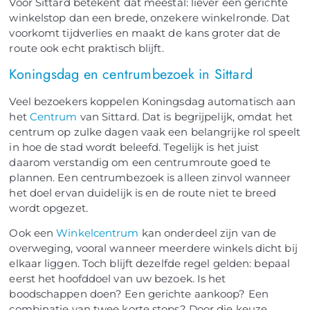
Voor Sittard betekent dat meestal: liever één gerichte
winkelstop dan een brede, onzekere winkelronde. Dat
voorkomt tijdverlies en maakt de kans groter dat de
route ook echt praktisch blijft.
Koningsdag en centrumbezoek in Sittard
Veel bezoekers koppelen Koningsdag automatisch aan
het
Centrum
van Sittard. Dat is begrijpelijk, omdat het
centrum op zulke dagen vaak een belangrijke rol speelt
in hoe de stad wordt beleefd. Tegelijk is het juist
daarom verstandig om een centrumroute goed te
plannen. Een centrumbezoek is alleen zinvol wanneer
het doel ervan duidelijk is en de route niet te breed
wordt opgezet.
Ook een
Winkelcentrum
kan onderdeel zijn van de
overweging, vooral wanneer meerdere winkels dicht bij
elkaar liggen. Toch blijft dezelfde regel gelden: bepaal
eerst het hoofddoel van uw bezoek. Is het
boodschappen doen? Een gerichte aankoop? Een
combinatie van twee korte stops? Door die keuze