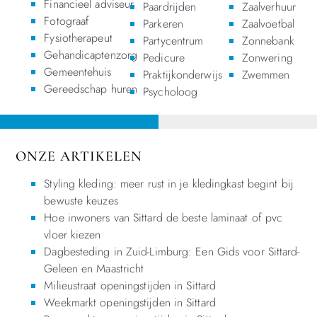
Financieel adviseur
Paardrijden
Zaalverhuur
Fotograaf
Parkeren
Zaalvoetbal
Fysiotherapeut
Partycentrum
Zonnebank
Gehandicaptenzorg
Pedicure
Zonwering
Gemeentehuis
Praktijkonderwijs
Zwemmen
Gereedschap huren
Psycholoog
ONZE ARTIKELEN
Styling kleding: meer rust in je kledingkast begint bij
bewuste keuzes
Hoe inwoners van Sittard de beste laminaat of pvc
vloer kiezen
Dagbesteding in Zuid-Limburg: Een Gids voor Sittard-
Geleen en Maastricht
Milieustraat openingstijden in Sittard
Weekmarkt openingstijden in Sittard