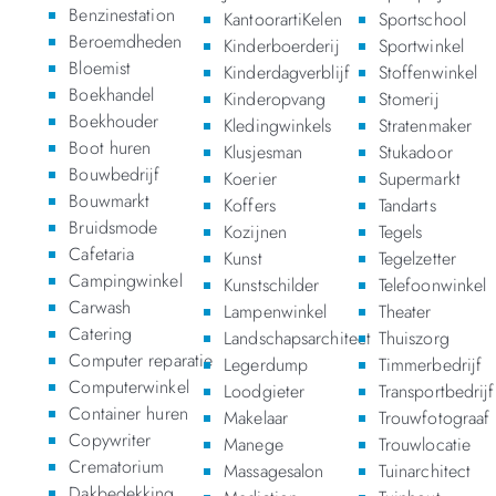
Benzinestation
KantoorartiKelen
Sportschool
Beroemdheden
Kinderboerderij
Sportwinkel
Bloemist
Kinderdagverblijf
Stoffenwinkel
Boekhandel
Kinderopvang
Stomerij
Boekhouder
Kledingwinkels
Stratenmaker
Boot huren
Klusjesman
Stukadoor
Bouwbedrijf
Koerier
Supermarkt
Bouwmarkt
Koffers
Tandarts
Bruidsmode
Kozijnen
Tegels
Cafetaria
Kunst
Tegelzetter
Campingwinkel
Kunstschilder
Telefoonwinkel
Carwash
Lampenwinkel
Theater
Catering
Landschapsarchitect
Thuiszorg
Computer reparatie
Legerdump
Timmerbedrijf
Computerwinkel
Loodgieter
Transportbedrijf
Container huren
Makelaar
Trouwfotograaf
Copywriter
Manege
Trouwlocatie
Crematorium
Massagesalon
Tuinarchitect
Dakbedekking