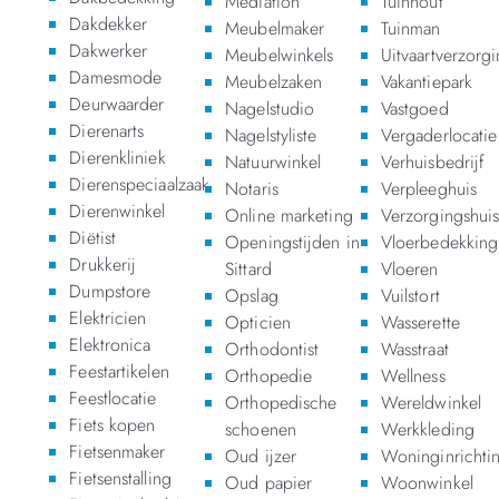
Mediation
Tuinhout
Dakdekker
Meubelmaker
Tuinman
Dakwerker
Meubelwinkels
Uitvaartverzorg
Damesmode
Meubelzaken
Vakantiepark
Deurwaarder
Nagelstudio
Vastgoed
Dierenarts
Nagelstyliste
Vergaderlocatie
Dierenkliniek
Natuurwinkel
Verhuisbedrijf
Dierenspeciaalzaak
Notaris
Verpleeghuis
Dierenwinkel
Online marketing
Verzorgingshui
Diëtist
Openingstijden in
Vloerbedekking
Drukkerij
Sittard
Vloeren
Dumpstore
Opslag
Vuilstort
Elektricien
Opticien
Wasserette
Elektronica
Orthodontist
Wasstraat
Feestartikelen
Orthopedie
Wellness
Feestlocatie
Orthopedische
Wereldwinkel
Fiets kopen
schoenen
Werkkleding
Fietsenmaker
Oud ijzer
Woninginrichti
Fietsenstalling
Oud papier
Woonwinkel