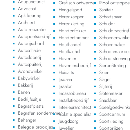
Acupuncturist
Grafisch ontwerper
Riool ontstopp
Advocaat
Hengelsport
Sanitair
Apk keuring
Herenkapper
Schaatsbaan
Architect
Herenkleding
Schilder
Auto reparatie
Hondenfokker
Schildersbedrijf
Autopoetsbedrijf
Hondentrimmer
Schoenenwinkel
Autorijschool
Houthandel
Schoenmaker
Autoschade
Houtkachel
Schoonmaakbedr
Autosloperij
Hovenier
Schoorsteenveg
Autospuiterij
Hoveniersbedrijf
SierbeStrating
Avondwinkel
Huisarts
Skien
Babywinkel
Ijsbaan
Slager
Bakkerij
Ijssalon
Slijterij
Banen
Incassobureau
Slotenmaker
Bedrijfsuitje
Installatiebedrijf
Snackbar
Begraafplaats
Interieurarchitect
Speelgoedwinke
Begrafenisondernemer
Isolatie specialist
Sportcentrum
Behanger
Jeugdzorg
Sportkleding
Belegde broodjes
Juwelier
Sportprijzen