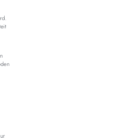
ard.
eit
en
eden
uur