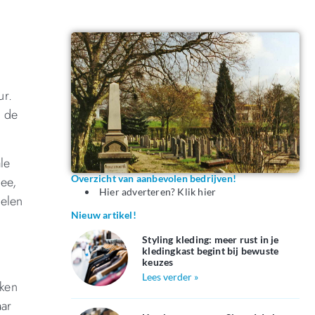
ur.
r de
le
Overzicht van aanbevolen bedrijven!
mee,
Hier adverteren? Klik hier
gelen
Nieuw artikel!
Styling kleding: meer rust in je
kledingkast begint bij bewuste
keuzes
Lees verder »
aken
aar