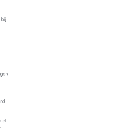
 bij
ngen
ard
met