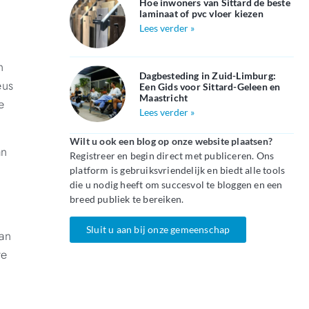
Hoe inwoners van Sittard de beste
laminaat of pvc vloer kiezen
Lees verder »
n
Dagbesteding in Zuid-Limburg:
eus
Een Gids voor Sittard-Geleen en
Maastricht
e
Lees verder »
Wilt u ook een blog op onze website plaatsen?
an
Registreer en begin direct met publiceren. Ons
platform is gebruiksvriendelijk en biedt alle tools
die u nodig heeft om succesvol te bloggen en een
n
breed publiek te bereiken.
Sluit u aan bij onze gemeenschap
van
ve