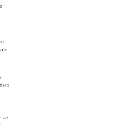
ge
an
jven
e
ttard
; ze
f