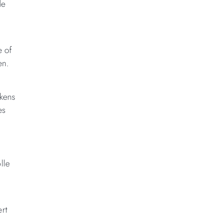
de
e of
en.
ekens
es
lle
rt