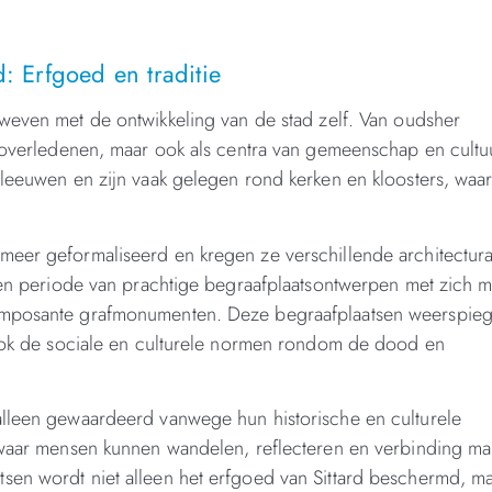
: Erfgoed en traditie
weven met de ontwikkeling van de stad zelf. Van oudsher
r overledenen, maar ook als centra van gemeenschap en cultu
eleeuwen en zijn vaak gelegen rond kerken en kloosters, waa
meer geformaliseerd en kregen ze verschillende architectura
 een periode van prachtige begraafplaatsontwerpen met zich 
 imposante grafmonumenten. Deze begraafplaatsen weerspie
r ook de sociale en culturele normen rondom de dood en
alleen gewaardeerd vanwege hun historische en culturele
, waar mensen kunnen wandelen, reflecteren en verbinding m
sen wordt niet alleen het erfgoed van Sittard beschermd, m