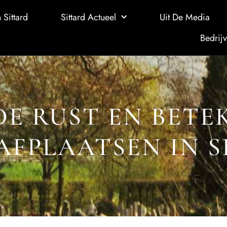
 Sittard
Sittard Actueel
Uit De Media
Bedrijv
E RUST EN BETE
AFPLAATSEN IN S