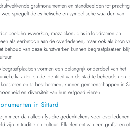
indrukwekkende grafmonumenten en standbeelden tot prachti
n weerspiegelt de esthetische en symbolische waarden van
nder beeldhouwwerken, mozaïeken, glas-in-loodramen en
alleen als eerbetoon aan de overledenen, maar ook als bron v
 het behoud van deze kunstwerken kunnen begraafplaatsen bli
ltuur.
op begraafplaatsen vormen een belangrijk onderdeel van het
 unieke karakter en de identiteit van de stad te behouden en t
 te koesteren en te beschermen, kunnen gemeenschappen in Si
oonheid en diversiteit van hun erfgoed vieren.
onumenten in Sittard
zijn meer dan alleen fysieke gedenktekens voor overledenen
 zijn in traditie en cultuur. Elk element van een grafsteen o