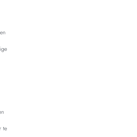
 en
tige
en
r te