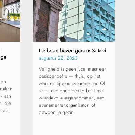
d
De beste beveiligers in Sittard
ige
augustus 22, 2025
Veiligheid is geen luxe, maar een
basisbehoefte — thuis, op het
rop
werk en tijdens evenementen Of
ruiken
je nu een ondernemer bent met
jk aan
waardevolle eigendommen, een
n, die
evenementenorganisator, of
 als
gewoon je gezin