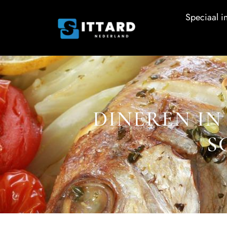
Speciaal in
DINEREN IN
S