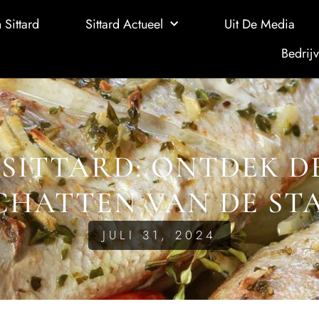
 Sittard
Sittard Actueel
Uit De Media
Bedrijv
 SITTARD: ONTDEK D
CHATTEN VAN DE ST
JULI 31, 2024