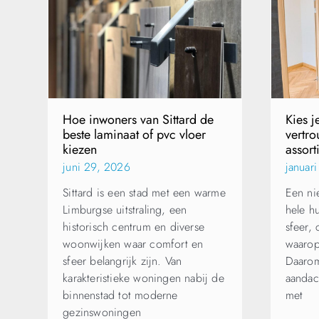
Hoe inwoners van Sittard de
Kies j
beste laminaat of pvc vloer
vertro
kiezen
assor
juni 29, 2026
januar
Sittard is een stad met een warme
Een ni
Limburgse uitstraling, een
hele h
historisch centrum en diverse
sfeer,
woonwijken waar comfort en
waarop
sfeer belangrijk zijn. Van
Daarom
karakteristieke woningen nabij de
aandac
binnenstad tot moderne
met
gezinswoningen