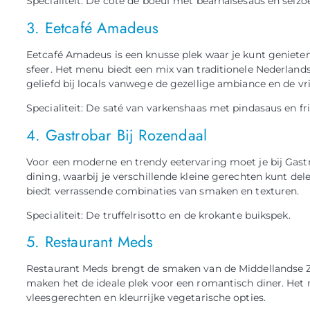
Specialiteit: De côte de boeuf met bearnaisesaus en seiz
3. Eetcafé Amadeus
Eetcafé Amadeus is een knusse plek waar je kunt geniete
sfeer. Het menu biedt een mix van traditionele Nederlandse
geliefd bij locals vanwege de gezellige ambiance en de vr
Specialiteit: De saté van varkenshaas met pindasaus en fri
4. Gastrobar Bij Rozendaal
Voor een moderne en trendy eetervaring moet je bij Gastro
dining, waarbij je verschillende kleine gerechten kunt de
biedt verrassende combinaties van smaken en texturen.
Specialiteit: De truffelrisotto en de krokante buikspek.
5. Restaurant Meds
Restaurant Meds brengt de smaken van de Middellandse Zee
maken het de ideale plek voor een romantisch diner. Het 
vleesgerechten en kleurrijke vegetarische opties.