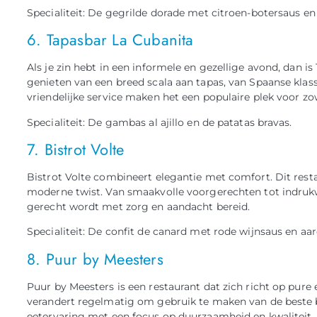
Specialiteit: De gegrilde dorade met citroen-botersaus e
6. Tapasbar La Cubanita
Als je zin hebt in een informele en gezellige avond, dan i
genieten van een breed scala aan tapas, van Spaanse klass
vriendelijke service maken het een populaire plek voor zowe
Specialiteit: De gambas al ajillo en de patatas bravas.
7. Bistrot Volte
Bistrot Volte combineert elegantie met comfort. Dit res
moderne twist. Van smaakvolle voorgerechten tot indruk
gerecht wordt met zorg en aandacht bereid.
Specialiteit: De confit de canard met rode wijnsaus en aa
8. Puur by Meesters
Puur by Meesters is een restaurant dat zich richt op pure
verandert regelmatig om gebruik te maken van de beste b
eetervaring met een focus op duurzaamheid en kwaliteit.