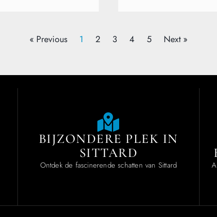
« Previous
1
2
3
4
5
Next »
BIJZONDERE PLEK IN
SITTARD
.
Ontdek de fascinerende schatten van Sittard
A