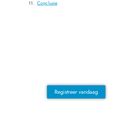
Conclusie
NOG GEEN LID?
Sluit je vandaag nog aan en ontdek
exclusieve voordelen!
Registreer vandaag