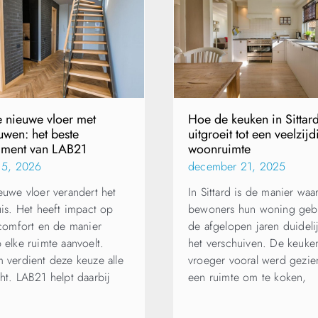
e nieuwe vloer met
Hoe de keuken in Sittar
uwen: het beste
uitgroeit tot een veelzijd
timent van LAB21
woonruimte
i 5, 2026
december 21, 2025
euwe vloer verandert het
In Sittard is de manier waa
uis. Het heeft impact op
bewoners hun woning geb
 comfort en de manier
de afgelopen jaren duideli
 elke ruimte aanvoelt.
het verschuiven. De keuke
 verdient deze keuze alle
vroeger vooral werd gezien
ht. LAB21 helpt daarbij
een ruimte om te koken,