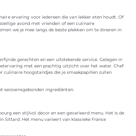
linaire ervaring voor iedereen die van lekker eten houdt. Of
ezellige avond met vrienden of een culinaire
l nemen we je mee langs de beste plekken om te dineren in
verfijnde gerechten en een uitstekende service. Gelegen in
 eetervaring met een prachtig uitzicht over het water. Chef
r culinaire hoogstandjes die je smaakpapillen zullen
met seizoensgebonden ingrediënten.
ourg een stijlvol decor en een gevarieerd menu. Het is de
in Sittard. Het menu varieert van klassieke Franse