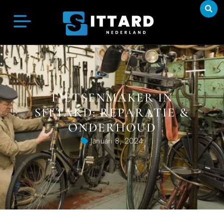
FIETSENMAKER IN
SITTARD: REPARATIE &
ONDERHOUD
Januari 8, 2024