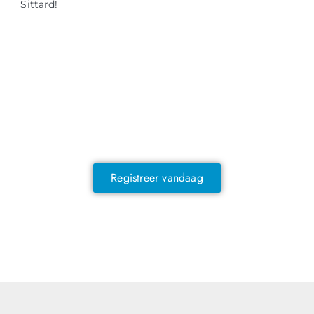
Sittard!
NOG GEEN LID?
Sluit je vandaag nog aan en ontdek
exclusieve voordelen!
Registreer vandaag