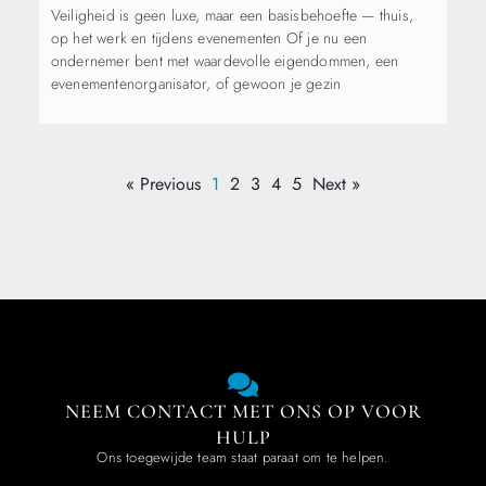
Veiligheid is geen luxe, maar een basisbehoefte — thuis,
op het werk en tijdens evenementen Of je nu een
ondernemer bent met waardevolle eigendommen, een
evenementenorganisator, of gewoon je gezin
« Previous
1
2
3
4
5
Next »
NEEM CONTACT MET ONS OP VOOR
HULP
Ons toegewijde team staat paraat om te helpen.