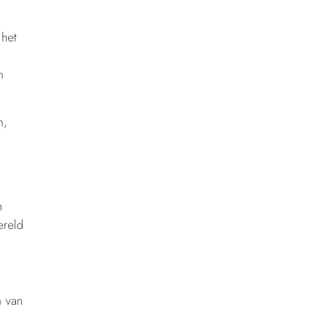
 het
n
n,
m
ereld
n van