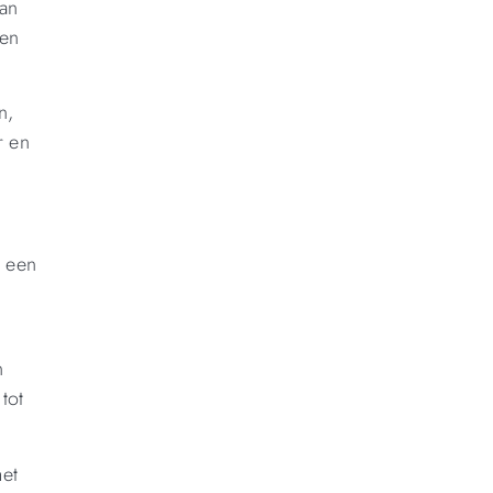
van
den
n,
r en
t een
n
tot
met