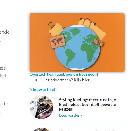
lende
,
ies
Overzicht van aanbevolen bedrijven!
elt
Hier adverteren? Klik hier
Nieuw artikel!
Styling kleding: meer rust in je
, de
kledingkast begint bij bewuste
keuzes
.
Lees verder »