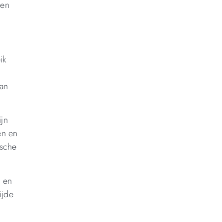
 en
ik
van
ijn
en en
ische
e en
ijde