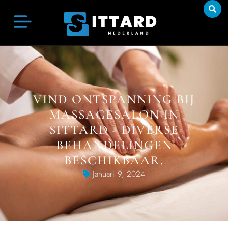
VIND ONTSPANNING BIJ
MASSAGESALON IN
SITTARD - DIVERSE
BEHANDELINGEN
BESCHIKBAAR.
Januari 9, 2024