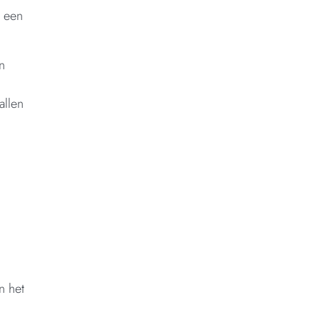
n een
n
allen
n het