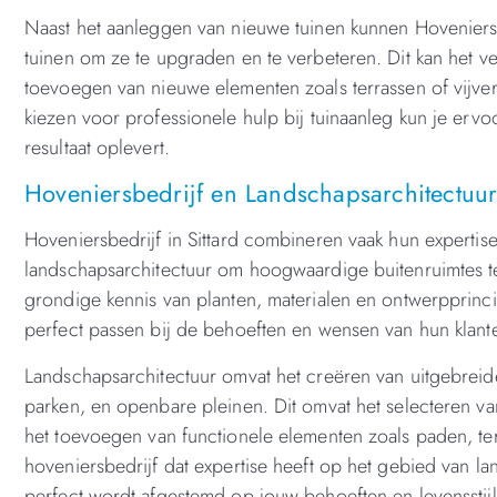
Naast het aanleggen van nieuwe tuinen kunnen Hoveniersbe
tuinen om ze te upgraden en te verbeteren. Dit kan het v
toevoegen van nieuwe elementen zoals terrassen of vijve
kiezen voor professionele hulp bij tuinaanleg kun je erv
resultaat oplevert.
Hoveniersbedrijf en Landschapsarchitectuur:
Hoveniersbedrijf in Sittard combineren vaak hun experti
landschapsarchitectuur om hoogwaardige buitenruimtes te 
grondige kennis van planten, materialen en ontwerpprin
perfect passen bij de behoeften en wensen van hun klant
Landschapsarchitectuur omvat het creëren van uitgebreide
parken, en openbare pleinen. Dit omvat het selecteren van
het toevoegen van functionele elementen zoals paden, te
hoveniersbedrijf dat expertise heeft op het gebied van l
perfect wordt afgestemd op jouw behoeften en levensstijl