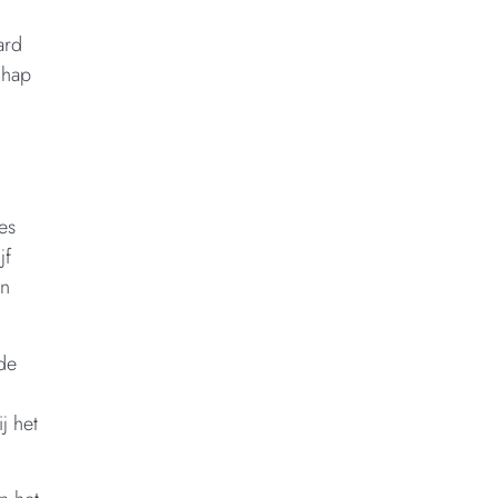
ard
chap
es
jf
an
de
j het