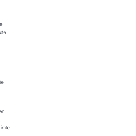
e
te
ste
ie
 en
uimte