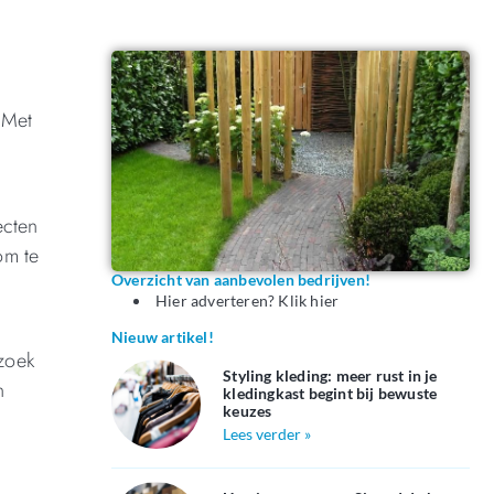
 Met
ecten
om te
Overzicht van aanbevolen bedrijven!
Hier adverteren? Klik hier
Nieuw artikel!
 zoek
Styling kleding: meer rust in je
n
kledingkast begint bij bewuste
keuzes
Lees verder »