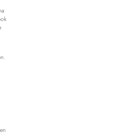
na
ook
e
en.
den