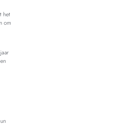
t het
en om
jaar
 en
hun