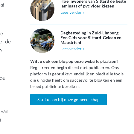
Hoe inwoners van Sittard de beste
st
laminaat of pvc vloer kiezen
Lees verder »
te
Dagbesteding in Zuid-Limburg:
Een Gids voor Sittard-Geleen en
et de
Maastricht
uw
Lees verder »
Wilt u ook een blog op onze website plaatsen?
Registreer en begin direct met publiceren. Ons
platform is gebruiksvriendelijk en biedt alle tools
jou
die u nodig heeft om succesvol te bloggen en een
breed publiek te bereiken.
Sluit u aan bij onze gemeenschap
 van
g
w