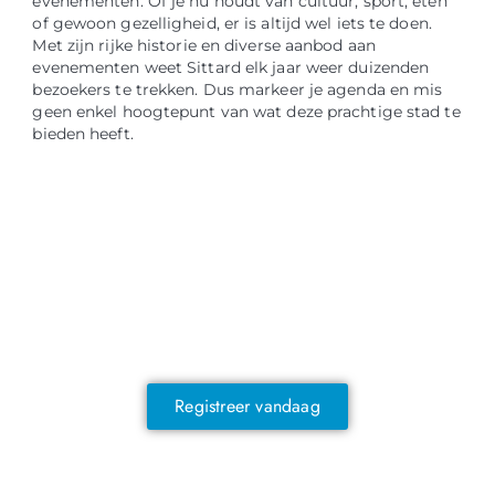
evenementen. Of je nu houdt van cultuur, sport, eten
of gewoon gezelligheid, er is altijd wel iets te doen.
Met zijn rijke historie en diverse aanbod aan
evenementen weet Sittard elk jaar weer duizenden
bezoekers te trekken. Dus markeer je agenda en mis
geen enkel hoogtepunt van wat deze prachtige stad te
bieden heeft.
NOG GEEN LID?
Sluit je vandaag nog aan en ontdek
exclusieve voordelen!
Registreer vandaag