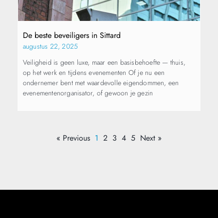
De beste beveiligers in Sittard
augustus 22, 2025
Veiligheid is geen luxe, maar een basisbehoefte — thuis,
op het werk en tijdens evenementen Of je nu een
ondernemer bent met waardevolle eigendommen, een
evenementenorganisator, of gewoon je gezin
« Previous
1
2
3
4
5
Next »