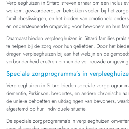
Verpleeghuizen in Sittard streven ernaar om een inclusi
welkom, gewaardeerd, en betrokken voelen bij het zorg
familiebeslissingen, en het bieden van emotionele onder
en ondersteunende omgeving voor bewoners en hun fami
Daarnaast bieden verpleeghuizen in Sittard families prak
te helpen bij de zorg voor hun geliefden. Door het bied
dragen verpleeghuizen bij aan het welzijn en de gemoe
verbondenheid creëren binnen de vertrouwde omgeving 
Speciale zorgprogramma’s in verpleeghuizen
Verpleeghuizen in Sittard bieden speciale zorgprogramm
dementie, Parkinson, beroertes, en andere chronische a
de unieke behoeften en uitdagingen van bewoners, waarbi
afgestemd op hun individuele situatie.
De speciale zorgprogramma’s in verpleeghuizen omvatten 
specialisten die samenwerken om de beste zorgervaring 