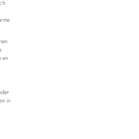
ich
warme
 hen
s
p en
nder
en in