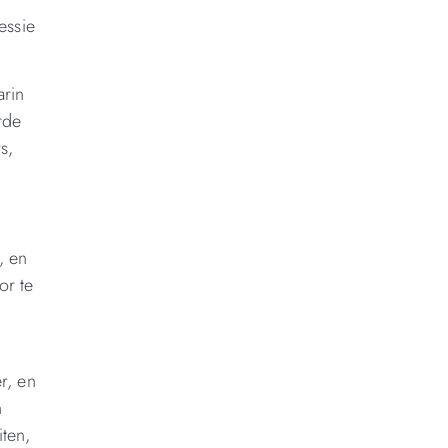
essie
arin
rde
s,
, en
or te
r, en
n
iten,