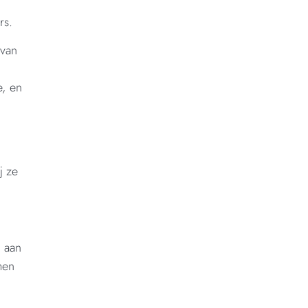
rs.
 van
e, en
j ze
n aan
men