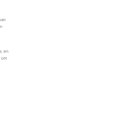
van
en
e, en
n om