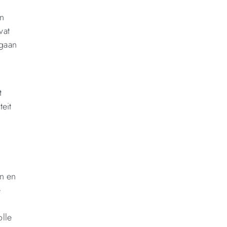
en
vat
mgaan
t
eit
en en
e
olle