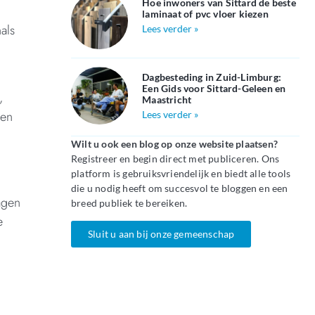
Hoe inwoners van Sittard de beste
laminaat of pvc vloer kiezen
als
Lees verder »
n
Dagbesteding in Zuid-Limburg:
Een Gids voor Sittard-Geleen en
,
Maastricht
men
Lees verder »
Wilt u ook een blog op onze website plaatsen?
Registreer en begin direct met publiceren. Ons
platform is gebruiksvriendelijk en biedt alle tools
die u nodig heeft om succesvol te bloggen en een
agen
breed publiek te bereiken.
e
Sluit u aan bij onze gemeenschap