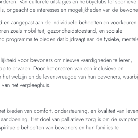
orderen. Van culturele uitstapjes en hobbyclubs tot sportieve
ils, ongeacht de interesses en mogelijkheden van de bewone
d en aangepast aan de individuele behoeften en voorkeuren
en zoals mobiliteit, gezondheidstoestand, en sociale
nd programma te bieden dat bijdraagt aan de fysieke, mental
elijkheid voor bewoners om nieuwe vaardigheden te leren,
p te ervaren. Door het creëren van een inclusieve en
 het welzijn en de levensvreugde van hun bewoners, waarbi
van het verpleeghuis.
p het bieden van comfort, ondersteuning, en kwaliteit van leve
 aandoening. Het doel van palliatieve zorg is om de sympto
spirituele behoeften van bewoners en hun families te