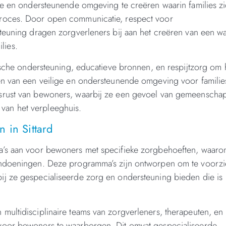
eve en ondersteunende omgeving te creëren waarin families z
proces. Door open communicatie, respect voor
steuning dragen zorgverleners bij aan het creëren van een 
lies.
tische ondersteuning, educatieve bronnen, en respijtzorg om
en van een veilige en ondersteunende omgeving voor familie
dsrust van bewoners, waarbij ze een gevoel van gemeenscha
van het verpleeghuis.
 in Sittard
a’s aan voor bewoners met specifieke zorgbehoeften, waaro
andoeningen. Deze programma’s zijn ontworpen om te voorzi
j ze gespecialiseerde zorg en ondersteuning bieden die is
multidisciplinaire teams van zorgverleners, therapeuten, en
voor bewoners te waarborgen. Dit omvat gespecialiseerde