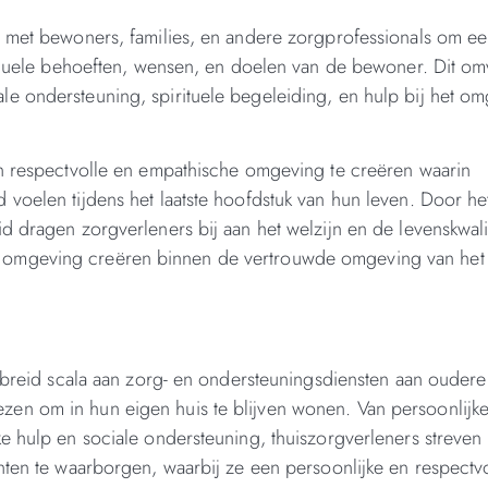
n met bewoners, families, en andere zorgprofessionals om e
viduele behoeften, wensen, en doelen van de bewoner. Dit om
e ondersteuning, spirituele begeleiding, en hulp bij het o
en respectvolle en empathische omgeving te creëren waarin
voelen tijdens het laatste hoofdstuk van hun leven. Door he
 dragen zorgverleners bij aan het welzijn en de levenskwalit
 omgeving creëren binnen de vertrouwde omgeving van het
gebreid scala aan zorg- en ondersteuningsdiensten aan ouder
en om in hun eigen huis te blijven wonen. Van persoonlijk
e hulp en sociale ondersteuning, thuiszorgverleners streven
nten te waarborgen, waarbij ze een persoonlijke en respectv