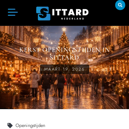
KERST OPENINGSTIJDEN IN
SITTARD
MAART 19, 2026
Openingstijden