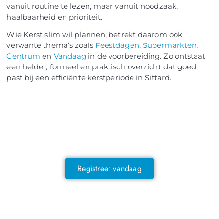
vanuit routine te lezen, maar vanuit noodzaak,
haalbaarheid en prioriteit.
Wie Kerst slim wil plannen, betrekt daarom ook
verwante thema’s zoals
Feestdagen
,
Supermarkten
,
Centrum
en
Vandaag
in de voorbereiding. Zo ontstaat
een helder, formeel en praktisch overzicht dat goed
past bij een efficiënte kerstperiode in Sittard.
NOG GEEN LID?
Sluit je vandaag nog aan en ontdek
exclusieve voordelen!
Registreer vandaag