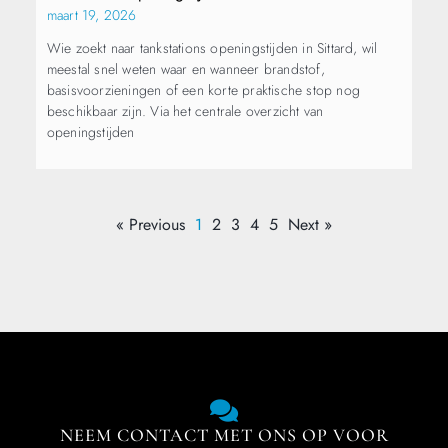
maart 19, 2026
Wie zoekt naar tankstations openingstijden in Sittard, wil
meestal snel weten waar en wanneer brandstof,
basisvoorzieningen of een korte praktische stop nog
beschikbaar zijn. Via het centrale overzicht van
openingstijden
« Previous
1
2
3
4
5
Next »
NEEM CONTACT MET ONS OP VOOR