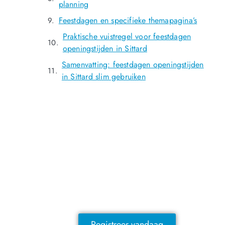
planning
Feestdagen en specifieke themapagina’s
Praktische vuistregel voor feestdagen
openingstijden in Sittard
Samenvatting: feestdagen openingstijden
in Sittard slim gebruiken
NOG GEEN LID?
Sluit je vandaag nog aan en ontdek
exclusieve voordelen!
Registreer vandaag