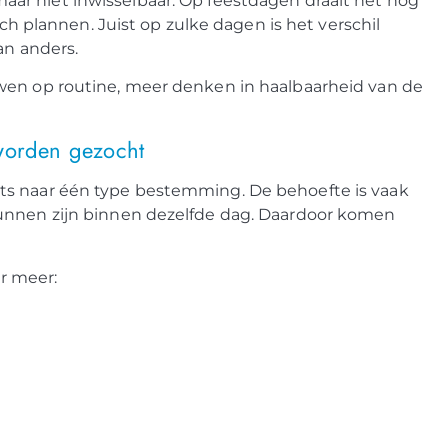
maar niet inwisselbaar. Op feestdagen draait het nog
sch plannen. Juist op zulke dagen is het verschil
an anders.
wen op routine, meer denken in haalbaarheid van de
 worden gezocht
ts naar één type bestemming. De behoefte is vaak
kunnen zijn binnen dezelfde dag. Daardoor komen
r meer: