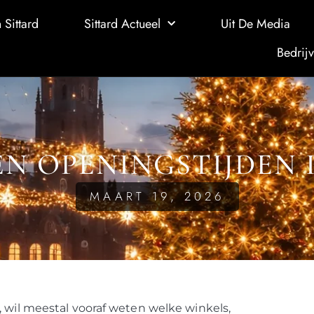
 Sittard
Sittard Actueel
Uit De Media
Bedrijv
N OPENINGSTIJDEN 
MAART 19, 2026
, wil meestal vooraf weten welke winkels,