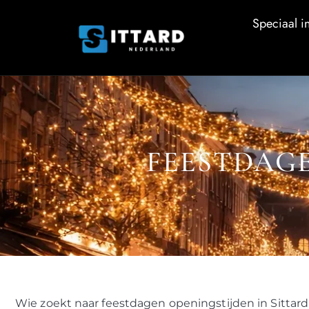
Speciaal in
FEESTDAGE
Wie zoekt naar feestdagen openingstijden in Sittard