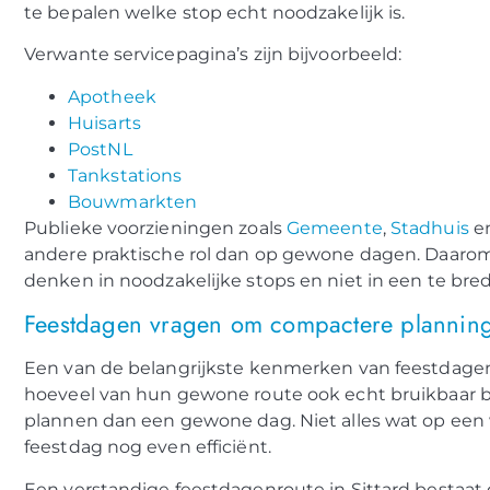
te bepalen welke stop echt noodzakelijk is.
Verwante servicepagina’s zijn bijvoorbeeld:
Apotheek
Huisarts
PostNL
Tankstations
Bouwmarkten
Publieke voorzieningen zoals
Gemeente
,
Stadhuis
e
andere praktische rol dan op gewone dagen. Daarom 
denken in noodzakelijke stops en niet in een te bred
Feestdagen vragen om compactere plannin
Een van de belangrijkste kenmerken van feestdagen
hoeveel van hun gewone route ook echt bruikbaar bl
plannen dan een gewone dag. Niet alles wat op ee
feestdag nog even efficiënt.
Een verstandige feestdagenroute in Sittard bestaat 