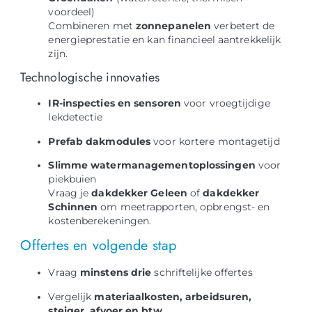
voordeel)
Combineren met
zonnepanelen
verbetert de
energieprestatie en kan financieel aantrekkelijk
zijn.
Technologische innovaties
IR-inspecties en sensoren
voor vroegtijdige
lekdetectie
Prefab dakmodules
voor kortere montagetijd
Slimme watermanagementoplossingen
voor
piekbuien
Vraag je
dakdekker Geleen
of
dakdekker
Schinnen
om meetrapporten, opbrengst- en
kostenberekeningen.
Offertes en volgende stap
Vraag
minstens drie
schriftelijke offertes
Vergelijk
materiaalkosten, arbeidsuren,
steiger, afvoer en btw