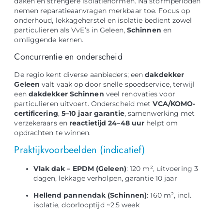
daken en strengere isolatienormen. Na stormperioden
nemen reparatieaanvragen merkbaar toe. Focus op
onderhoud, lekkageherstel en isolatie bedient zowel
particulieren als VvE’s in Geleen,
Schinnen
en
omliggende kernen.
Concurrentie en onderscheid
De regio kent diverse aanbieders; een
dakdekker
Geleen
valt vaak op door snelle spoedservice, terwijl
een
dakdekker Schinnen
veel renovaties voor
particulieren uitvoert. Onderscheid met
VCA/KOMO-
certificering
,
5–10 jaar garantie
, samenwerking met
verzekeraars en
reactietijd 24–48 uur
helpt om
opdrachten te winnen.
Praktijkvoorbeelden (indicatief)
Vlak dak – EPDM (Geleen)
: 120 m², uitvoering 3
dagen, lekkage verholpen, garantie 10 jaar
Hellend pannendak (Schinnen)
: 160 m², incl.
isolatie, doorlooptijd ~2,5 week