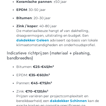
Keramische pannen
: ±50 jaar
EPDM
: 30–50 jaar
Bitumen
: 20–30 jaar
Zink / koper
: 40–80 jaar
De materiaalkeuze hangt af van dakhelling,
draagvermogen, uitstraling en budget. Een
dakdekker Geleen
adviseert op basis van lokale
klimaatomstandigheden en onderhoudsprofiel.
Indicatieve richtprijzen (materiaal + plaatsing,
bandbreedtes)
Bitumen:
€25–€45/m²
EPDM:
€35–€60/m²
Pannen:
€45–€75/m²
Zink:
€70–€120/m²
Prijzen variëren per projectcomplexiteit en
bereikbaarheid; een
dakdekker Schinnen
kan de
exacte kosten en garantie specificeren na