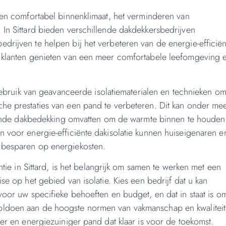
 een comfortabel binnenklimaat, het verminderen van
 In Sittard bieden verschillende dakdekkersbedrijven
drijven te helpen bij het verbeteren van de energie-efficiën
n klanten genieten van een meer comfortabele leefomgeving 
t gebruik van geavanceerde isolatiematerialen en technieken o
che prestaties van een pand te verbeteren. Dit kan onder me
lerende dakbedekking omvatten om de warmte binnen te houden
n voor energie-efficiënte dakisolatie kunnen huiseigenaren e
d besparen op energiekosten.
ntie in Sittard, is het belangrijk om samen te werken met een
se op het gebied van isolatie. Kies een bedrijf dat u kan
voor uw specifieke behoeften en budget, en dat in staat is o
oldoen aan de hoogste normen van vakmanschap en kwaliteit
ler en energiezuiniger pand dat klaar is voor de toekomst.