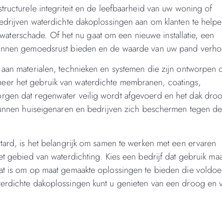
tructurele integriteit en de leefbaarheid van uw woning of
bedrijven waterdichte dakoplossingen aan om klanten te helpe
terschade. Of het nu gaat om een nieuwe installatie, een
 kunnen gemoedsrust bieden en de waarde van uw pand verh
a aan materialen, technieken en systemen die zijn ontworpen
eer het gebruik van waterdichte membranen, coatings,
orgen dat regenwater veilig wordt afgevoerd en het dak dro
 kunnen huiseigenaren en bedrijven zich beschermen tegen d
ttard, is het belangrijk om samen te werken met een ervaren
et gebied van waterdichting. Kies een bedrijf dat gebruik maa
aat is om op maat gemaakte oplossingen te bieden die voldo
terdichte dakoplossingen kunt u genieten van een droog en v