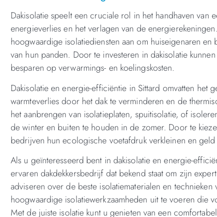
Dakisolatie speelt een cruciale rol in het handhaven van
energieverlies en het verlagen van de energierekeningen.
hoogwaardige isolatiediensten aan om huiseigenaren en be
van hun panden. Door te investeren in dakisolatie kunne
besparen op verwarmings- en koelingskosten.
Dakisolatie en energie-efficiëntie in Sittard omvatten he
warmteverlies door het dak te verminderen en de thermis
het aanbrengen van isolatieplaten, spuitisolatie, of iso
de winter en buiten te houden in de zomer. Door te kieze
bedrijven hun ecologische voetafdruk verkleinen en gel
Als u geïnteresseerd bent in dakisolatie en energie-efficië
ervaren dakdekkersbedrijf dat bekend staat om zijn experti
adviseren over de beste isolatiematerialen en technieken 
hoogwaardige isolatiewerkzaamheden uit te voeren die v
Met de juiste isolatie kunt u genieten van een comfortabe