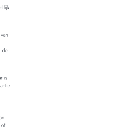
llijk
 van
n de
r is
actie
kan
 of