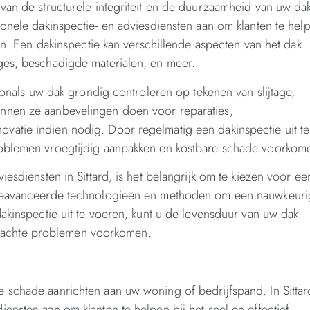
van de structurele integriteit en de duurzaamheid van uw dak
ionele dakinspectie- en adviesdiensten aan om klanten te hel
sen. Een dakinspectie kan verschillende aspecten van het dak
ges, beschadigde materialen, en meer.
sionals uw dak grondig controleren op tekenen van slijtage,
nnen ze aanbevelingen doen voor reparaties,
atie indien nodig. Door regelmatig een dakinspectie uit te
roblemen vroegtijdig aanpakken en kostbare schade voorkom
esdiensten in Sittard, is het belangrijk om te kiezen voor ee
n geavanceerde technologieën en methoden om een nauwkeur
akinspectie uit te voeren, kunt u de levensduur van uw dak
wachte problemen voorkomen.
 schade aanrichten aan uw woning of bedrijfspand. In Sittar
nsten aan om klanten te helpen bij het snel en effectief