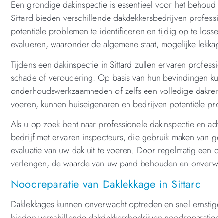
Een grondige dakinspectie is essentieel voor het behoud 
Sittard bieden verschillende dakdekkersbedrijven profess
potentiële problemen te identificeren en tijdig op te los
evalueren, waaronder de algemene staat, mogelijke lekka
Tijdens een dakinspectie in Sittard zullen ervaren profes
schade of veroudering. Op basis van hun bevindingen ku
onderhoudswerkzaamheden of zelfs een volledige dakrenov
voeren, kunnen huiseigenaren en bedrijven potentiële p
Als u op zoek bent naar professionele dakinspectie en advi
bedrijf met ervaren inspecteurs, die gebruik maken va
evaluatie van uw dak uit te voeren. Door regelmatig een d
verlengen, de waarde van uw pand behouden en onver
Noodreparatie van Daklekkage in Sittard
Daklekkages kunnen onverwacht optreden en snel ernstige
bieden verschillende dakdekkersbedrijven noodreparatiedie