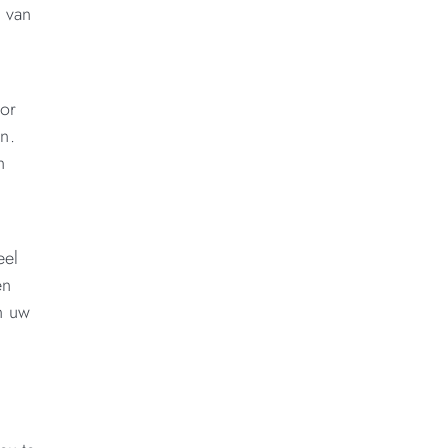
n van
oor
n.
n
eel
en
n uw