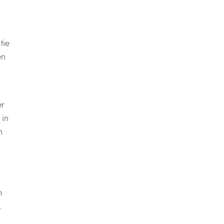
tie
en
m
er
 in
n
m
.