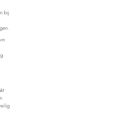
n bij
ogen.
 om
og
e
kt
en
eilig