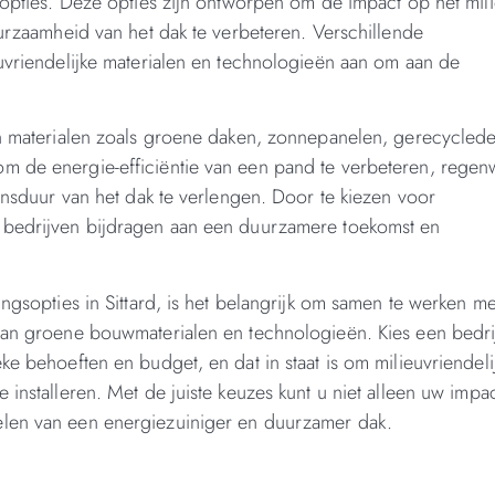
sopties. Deze opties zijn ontworpen om de impact op het mili
uurzaamheid van het dak te verbeteren. Verschillende
euvriendelijke materialen en technologieën aan om aan de
ten materialen zoals groene daken, zonnepanelen, gerecycled
m de energie-efficiëntie van een pand te verbeteren, regen
vensduur van het dak te verlengen. Door te kiezen voor
n bedrijven bijdragen aan een duurzamere toekomst en
ngsopties in Sittard, is het belangrijk om samen te werken me
 van groene bouwmaterialen en technologieën. Kies een bedri
ke behoeften en budget, en dat in staat is om milieuvriendeli
 installeren. Met de juiste keuzes kunt u niet alleen uw impa
elen van een energiezuiniger en duurzamer dak.