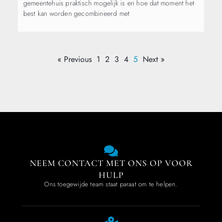
gemeentehuis praktisch mogelijk is en hoe dat moment het
best kan worden gecombineerd met
« Previous
1
2
3
4
5
Next »
NEEM CONTACT MET ONS OP VOOR
HULP
Ons toegewijde team staat paraat om te helpen.