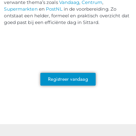
verwante thema’s zoals
Vandaag
,
Centrum
,
Supermarkten
en
PostNL
in de voorbereiding. Zo
ontstaat een helder, formeel en praktisch overzicht dat
goed past bij een efficiënte dag in Sittard.
NOG GEEN LID?
Sluit je vandaag nog aan en ontdek
exclusieve voordelen!
Registreer vandaag