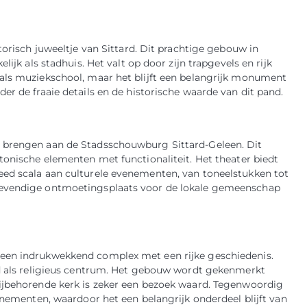
torisch juweeltje van Sittard. Dit prachtige gebouw in
lijk als stadhuis. Het valt op door zijn trapgevels en rijk
 als muziekschool, maar het blijft een belangrijk monument
er de fraaie details en de historische waarde van dit pand.
k brengen aan de Stadsschouwburg Sittard-Geleen. Dit
tonische elementen met functionaliteit. Het theater biedt
eed scala aan culturele evenementen, van toneelstukken tot
levendige ontmoetingsplaats voor de lokale gemeenschap
 een indrukwekkend complex met een rijke geschiedenis.
jd als religieus centrum. Het gebouw wordt gekenmerkt
bijbehorende kerk is zeker een bezoek waard. Tegenwoordig
venementen, waardoor het een belangrijk onderdeel blijft van