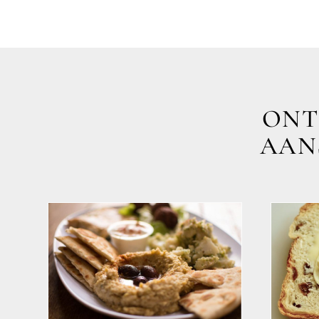
ONT
AANS