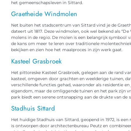
het gemeenschapsleven in Sittard.
Graetheide Windmolen
Net buiten het stadscentrum van Sittard vind je de Grae
dateert uit 1817. Deze windmolen, ook wel bekend als “De
molens in de regio. De molen is een belangrijk symbool v
de kans om meer te leren over traditionele molentechniek
bekijken en zien hoe het maalproces in zijn werk gaat.
Kasteel Grasbroek
Het pittoreske Kasteel Grasbroek, gelegen aan de rand van
kasteel, omgeven door grachten en weelderige tuinen, date
verschillende functies gehad, waaronder als residentie en 
eigendom, maar de omliggende tuinen en het park zijn vri
park biedt een serene ontsnapping aan de drukte van de s
Stadhuis Sittard
Het huidige Stadhuis van Sittard, geopend in 1972, is e
is ontworpen door architectenbureau Peutz en combineert 