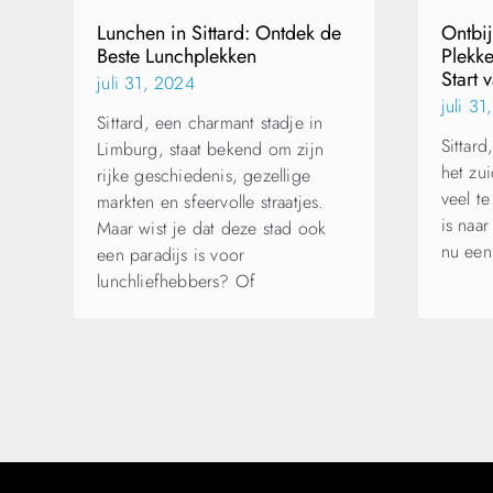
Lunchen in Sittard: Ontdek de
Ontbij
Beste Lunchplekken
Plekke
Start 
juli 31, 2024
juli 3
Sittard, een charmant stadje in
Sittard
Limburg, staat bekend om zijn
het zu
rijke geschiedenis, gezellige
veel t
markten en sfeervolle straatjes.
is naar
Maar wist je dat deze stad ook
nu een
een paradijs is voor
lunchliefhebbers? Of