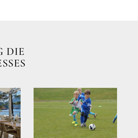
 DIE
ESSES