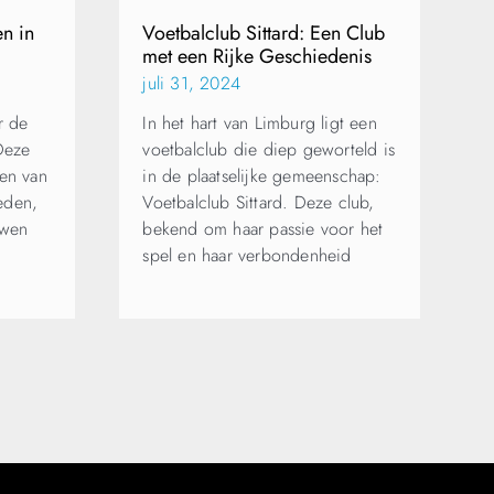
en in
Voetbalclub Sittard: Een Club
met een Rijke Geschiedenis
juli 31, 2024
r de
In het hart van Limburg ligt een
 Deze
voetbalclub die diep geworteld is
den van
in de plaatselijke gemeenschap:
eden,
Voetbalclub Sittard. Deze club,
uwen
bekend om haar passie voor het
spel en haar verbondenheid