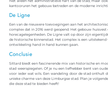
niet alleen het administratieve hart van de stad, maar oo
kantooruren het gebouw betreden en de moderne inricht
De Ligne
Een van de nieuwere toevoegingen aan het architectonisch
complex dat in 2016 werd geopend. Het gebouw huisvest 
horecagelegenheden. De Ligne valt op door zijn eigentij
de historische binnenstad. Het complex is een uitstekend
ontwikkeling hand in hand kunnen gaan.
Conclusie
Sittard biedt een fascinerende mix van historische en mo
stad weerspiegelen. Of je nu een liefhebber bent van oude 
voor ieder wat wils. Een wandeling door de stad onthult 
unieke charme van deze Limburgse stad. Plan je volgende
die deze stad te bieden heeft!