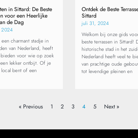
ten in Sittard: De Beste
Ontdek de Beste Terrass
n voor een Heerlijke
Sittard
van de Dag
juli 31, 2024
1, 2024
Welkom bij onze gids voo
, een charmant stadje in
beste terrassen in Sittard!
iden van Nederland, heeft
historische stad in het zui
e bieden voor wie op zoek
Nederland heeft veel te bi
 een lekker ontbijt. Of je
van prachtige oude gebo
 local bent of een
tot levendige pleinen en
« Previous
1
2
3
4
5
Next »