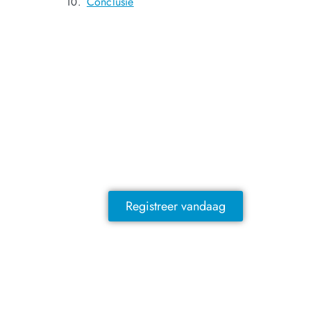
Conclusie
NOG GEEN LID?
Sluit je vandaag nog aan en ontdek
exclusieve voordelen!
Registreer vandaag