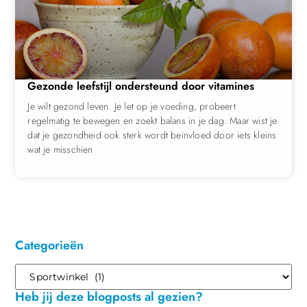
Gezonde leefstijl ondersteund door vitamines
Je wilt gezond leven. Je let op je voeding, probeert
regelmatig te bewegen en zoekt balans in je dag. Maar wist je
dat je gezondheid ook sterk wordt beïnvloed door iets kleins
wat je misschien
Categorieën
Heb jij deze blogposts al gezien?