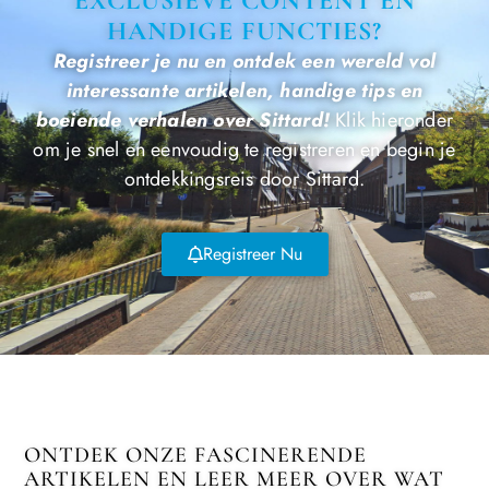
EXCLUSIEVE CONTENT EN
HANDIGE FUNCTIES?
Registreer je nu en ontdek een wereld vol
interessante artikelen, handige tips en
boeiende verhalen over Sittard!
Klik hieronder
om je snel en eenvoudig te registreren en begin je
ontdekkingsreis door Sittard.
Registreer Nu
ONTDEK ONZE FASCINERENDE
ARTIKELEN EN LEER MEER OVER WAT