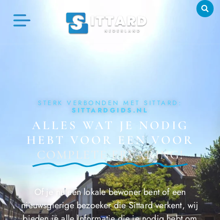
STERK VERBONDEN MET SITTARD:
SITTARDGIDS.NL
ALLES WAT JE NODIG
HEBT VOOR EEN VOOR
COMPLETE ERVARING!
Of je nu een lokale bewoner bent of een
nieuwsgierige bezoeker die Sittard verkent, wij
bieden je alle informatie die je nodig hebt om