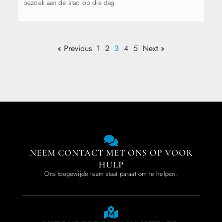
bezoek aan de stad op die dag
« Previous
1
2
3
4
5
Next »
NEEM CONTACT MET ONS OP VOOR
HULP
Ons toegewijde team staat paraat om te helpen.