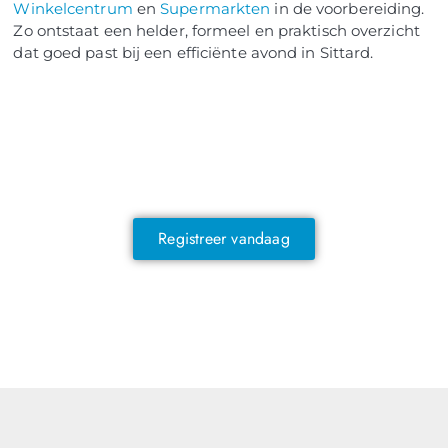
Winkelcentrum
en
Supermarkten
in de voorbereiding.
Zo ontstaat een helder, formeel en praktisch overzicht
dat goed past bij een efficiënte avond in Sittard.
NOG GEEN LID?
Sluit je vandaag nog aan en ontdek
exclusieve voordelen!
Registreer vandaag