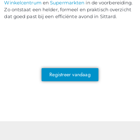
Winkelcentrum
en
Supermarkten
in de voorbereiding.
Zo ontstaat een helder, formeel en praktisch overzicht
dat goed past bij een efficiënte avond in Sittard.
NOG GEEN LID?
Sluit je vandaag nog aan en ontdek
exclusieve voordelen!
Registreer vandaag